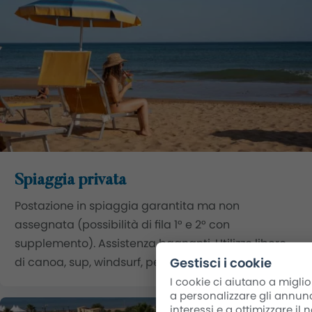
Spiaggia privata
Postazione in spiaggia garantita ma non
assegnata (possibilità di fila 1° e 2° con
supplemento). Assistenza bagnanti. Utilizzo libero
Gestisci i cookie
di canoa, sup, windsurf, pedalò.
I cookie ci aiutano a miglio
a personalizzare gli annunc
interessi e a ottimizzare il