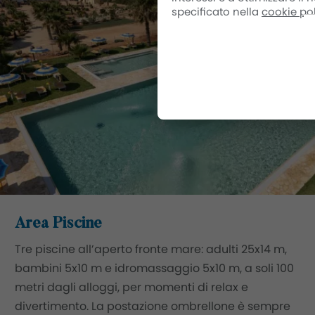
specificato nella
cookie po
Area Piscine
Tre piscine all’aperto fronte mare: adulti 25x14 m,
bambini 5x10 m e idromassaggio 5x10 m, a soli 100
metri dagli alloggi, per momenti di relax e
divertimento. La postazione ombrellone è sempre