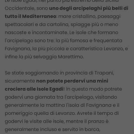
Le Isole Egadi, nel punto più estremo della Sicilia
Occidentale, sono
uno degli arcipelaghi più belli di
tutto il Mediterraneo
: mare cristallino, paesaggi
spettacolari e da cartolina, spiagge più o meno
nascoste e incontaminate. Le isole che formano
l'arcipelago sono tre: la più famosa e frequentata
Favignana
, la più piccola e caratteristica
Levanzo
, e
infine la più selvaggia
Marettimo
.
Se state soggiornando in provincia di Trapani,
sicuramente
non potete perdervi una mini
crociera alle Isole Egadi
! In questo modo potrete
godervi una giornata tra l'arcipelago, visitando
generalmente la mattina l'isola di Favignana e il
pomeriggio quella di Levanzo. Avrete il tempo di
godervi le visite alle isole, mentre il pranzo è
generalmente incluso e servito in barca,