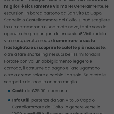
migliori è sicuramente via mare
! Generalmente, le
escursioni in barca partono da San Vito Lo Capo,
Scopello o Castellammare del Golfo, si può scegliere
tra un catamarano o una moto nave, tante sono le
agenzie che propongono le escursioni! Visitandola
via mare, avrete modo di
ammirare la costa
frastagliata e di scoprire le calette più nascoste
,
oltre a fare snorkeling nei suoi bellissimi fondali!
Portate con voi un abbigliamento leggero e
comodo, il costume da bagno e l'asciugamano,
oltre a crema solare e occhiali da sole! Se avete le
scarpette da scoglio ancora meglio.
Costi
: da €35,00 a persona
Info utili
: partenze da San Vito Lo Capo o
Castellammare del Golfo, in genere verse le
10:00, possibilità di escursione giornaliera o di