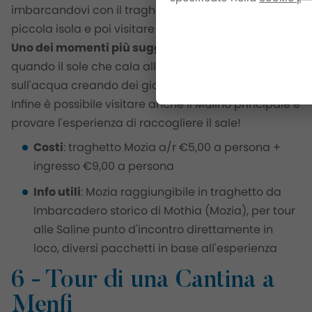
imbarcandovi con il traghetto per raggiungere la
piccola isola e poi visitare le saline al rientro.
Uno dei momenti più suggestivi è il tramonto
,
quando il sole che cala all'orizzonte si riflette
sull'acqua creando dei giochi di luce incredibili!
Infine è possibile visitare anche il Mulino principale e
provare l'esperienza di raccogliere il sale!
Costi
: traghetto Mozia a/r €5,00 a persona +
ingresso €9,00 a persona
Info utili
: Mozia raggiungibile in traghetto da
Imbarcadero storico di Mothia (Mozia), per tour
alle Saline punto d'incontro direttamente in
loco, diversi pacchetti in base all'esperienza
6 - Tour di una Cantina a
Menfi